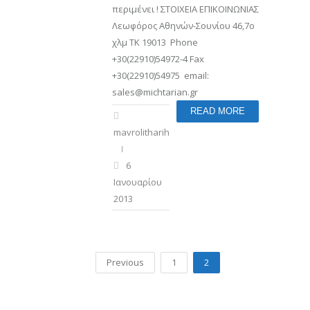
περιμένει ! ΣΤΟΙΧΕΙΑ ΕΠΙΚΟΙΝΩΝΙΑΣ
Λεωφόρος Αθηνών-Σουνίου 46,7ο
χλμ TK 19013 Phone
+30(22910)54972-4 Fax
+30(22910)54975 email:
sales@michtarian.gr
READ MORE
mavrolitharihotel
6
Ιανουαρίου
2013
Previous
1
2