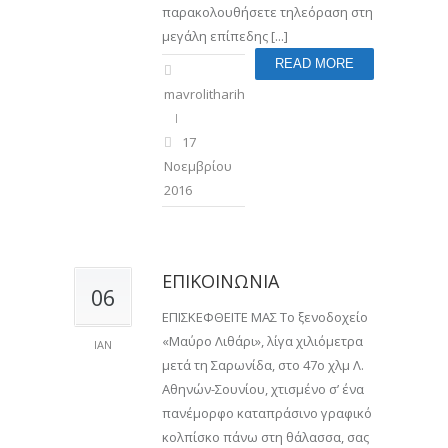
παρακολουθήσετε τηλεόραση στη
μεγάλη επίπεδης [...]
READ MORE
mavrolitharihotel
17
Νοεμβρίου
2016
ΕΠΙΚΟΙΝΩΝΙΑ
06
ΕΠΙΣΚΕΦΘΕΙΤΕ ΜΑΣ Το ξενοδοχείο
«Μαύρο Λιθάρι», λίγα χιλιόμετρα
ΙΑΝ
μετά τη Σαρωνίδα, στο 47ο χλμ Λ.
Αθηνών-Σουνίου, χτισμένο σ’ ένα
πανέμορφο καταπράσινο γραφικό
κολπίσκο πάνω στη θάλασσα, σας