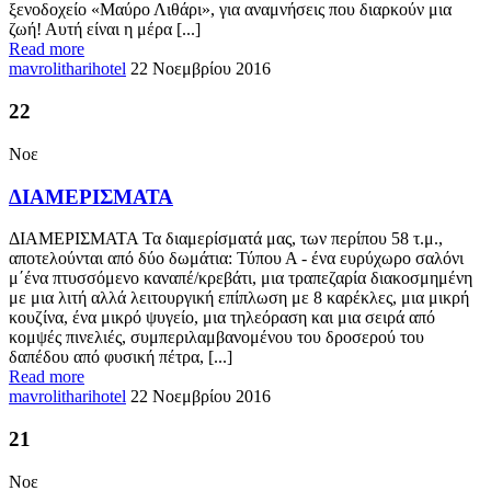
ξενοδοχείο «Μαύρο Λιθάρι», για αναμνήσεις που διαρκούν μια
ζωή! Αυτή είναι η μέρα [...]
Read more
mavrolitharihotel
22 Νοεμβρίου 2016
22
Νοε
ΔΙΑΜΕΡΙΣΜΑΤΑ
ΔΙΑΜΕΡΙΣΜΑΤΑ Τα διαμερίσματά μας, των περίπου 58 τ.μ.,
αποτελούνται από δύο δωμάτια: Τύπου Α - ένα ευρύχωρο σαλόνι
μ΄ένα πτυσσόμενο καναπέ/κρεβάτι, μια τραπεζαρία διακοσμημένη
με μια λιτή αλλά λειτουργική επίπλωση με 8 καρέκλες, μια μικρή
κουζίνα, ένα μικρό ψυγείο, μια τηλεόραση και μια σειρά από
κομψές πινελιές, συμπεριλαμβανομένου του δροσερού του
δαπέδου από φυσική πέτρα, [...]
Read more
mavrolitharihotel
22 Νοεμβρίου 2016
21
Νοε