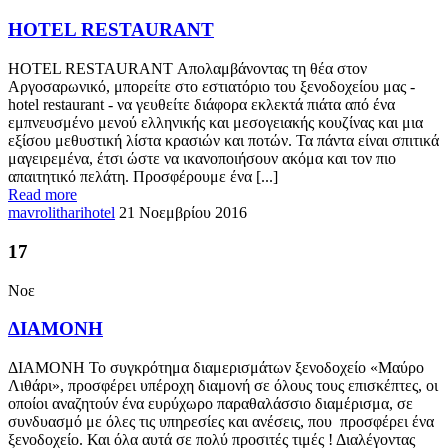
HOTEL RESTAURANT
HOTEL RESTAURANT Απολαμβάνοντας τη θέα στον
Αργοσαρωνικό, μπορείτε στο εστιατόριο του ξενοδοχείου μας -
hotel restaurant - να γευθείτε διάφορα εκλεκτά πιάτα από ένα
εμπνευσμένο μενού ελληνικής και μεσογειακής κουζίνας και μια
εξίσου μεθυστική λίστα κρασιών και ποτών. Τα πάντα είναι σπιτικά
μαγειρεμένα, έτσι ώστε να ικανοποιήσουν ακόμα και τον πιο
απαιτητικό πελάτη. Προσφέρουμε ένα [...]
Read more
mavrolitharihotel
21 Νοεμβρίου 2016
17
Νοε
ΔΙΑΜΟΝΗ
ΔΙΑΜΟΝΗ Το συγκρότημα διαμερισμάτων ξενοδοχείο «Μαύρο
Λιθάρι», προσφέρει υπέροχη διαμονή σε όλους τους επισκέπτες, οι
οποίοι αναζητούν ένα ευρύχωρο παραθαλάσσιο διαμέρισμα, σε
συνδυασμό με όλες τις υπηρεσίες και ανέσεις, που προσφέρει ένα
ξενοδοχείο. Και όλα αυτά σε πολύ προσιτές τιμές ! Διαλέγοντας