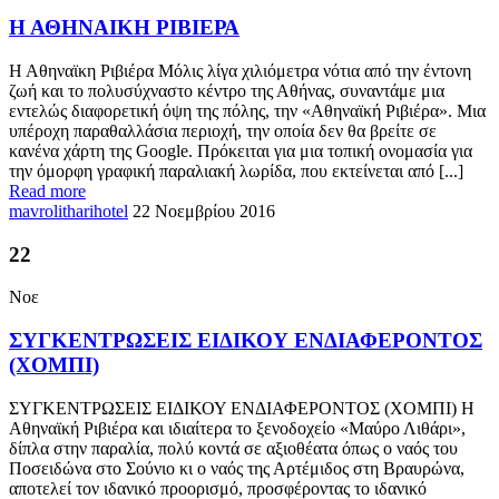
Η ΑΘΗΝΑΙΚΗ ΡΙΒΙΕΡΑ
Η Αθηναϊκη Ριβιέρα Μόλις λίγα χιλιόμετρα νότια από την έντονη
ζωή και το πολυσύχναστο κέντρο της Αθήνας, συναντάμε μια
εντελώς διαφορετική όψη της πόλης, την «Αθηναϊκή Ριβιέρα». Μια
υπέροχη παραθαλλάσια περιοχή, την οποία δεν θα βρείτε σε
κανένα χάρτη της Google. Πρόκειται για μια τοπική ονομασία για
την όμορφη γραφική παραλιακή λωρίδα, που εκτείνεται από [...]
Read more
mavrolitharihotel
22 Νοεμβρίου 2016
22
Νοε
ΣΥΓΚΕΝΤΡΩΣΕΙΣ ΕΙΔΙΚΟΥ ΕΝΔΙΑΦΕΡΟΝΤΟΣ
(ΧΟΜΠΙ)
ΣΥΓΚΕΝΤΡΩΣΕΙΣ ΕΙΔΙΚΟΥ ΕΝΔΙΑΦΕΡΟΝΤΟΣ (ΧΟΜΠΙ) Η
Αθηναϊκή Ριβιέρα και ιδιαίτερα το ξενοδοχείο «Μαύρο Λιθάρι»,
δίπλα στην παραλία, πολύ κοντά σε αξιοθέατα όπως ο ναός του
Ποσειδώνα στο Σούνιο κι ο ναός της Αρτέμιδος στη Βραυρώνα,
αποτελεί τον ιδανικό προορισμό, προσφέροντας το ιδανικό