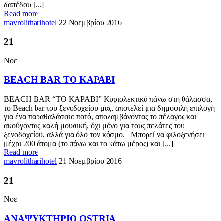
δαπέδου [...]
Read more
mavrolitharihotel
22 Νοεμβρίου 2016
21
Νοε
BEACH BAR TO KΑΡΑΒΙ
BEACH BAR “TO KΑΡΑΒΙ” Κυριολεκτικά πάνω στη θάλασσα,
το Beach bar του ξενοδοχείου μας, αποτελεί μια δημοφιλή επιλογή
για ένα παραθαλάσσιο ποτό, απολαμβάνοντας το πέλαγος και
ακούγοντας καλή μουσική, όχι μόνο για τους πελάτες του
ξενοδοχείου, αλλά για όλο τον κόσμο. Μπορεί να φιλοξενήσει
μέχρι 200 άτομα (το πάνω και το κάτω μέρος) και [...]
Read more
mavrolitharihotel
21 Νοεμβρίου 2016
21
Νοε
ΑΝΑΨΥΚΤΗΡΙΟ OSTRIA