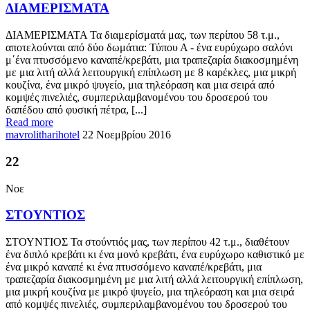
ΔΙΑΜΕΡΙΣΜΑΤΑ
ΔΙΑΜΕΡΙΣΜΑΤΑ Τα διαμερίσματά μας, των περίπου 58 τ.μ.,
αποτελούνται από δύο δωμάτια: Τύπου Α - ένα ευρύχωρο σαλόνι
μ΄ένα πτυσσόμενο καναπέ/κρεβάτι, μια τραπεζαρία διακοσμημένη
με μια λιτή αλλά λειτουργική επίπλωση με 8 καρέκλες, μια μικρή
κουζίνα, ένα μικρό ψυγείο, μια τηλεόραση και μια σειρά από
κομψές πινελιές, συμπεριλαμβανομένου του δροσερού του
δαπέδου από φυσική πέτρα, [...]
Read more
mavrolitharihotel
22 Νοεμβρίου 2016
22
Νοε
ΣΤΟΥΝΤΙΟΣ
ΣΤΟΥΝΤΙΟΣ Τα στούντιός μας, των περίπου 42 τ.μ., διαθέτουν
ένα διπλό κρεβάτι κι ένα μονό κρεβάτι, ένα ευρύχωρο καθιστικό με
ένα μικρό καναπέ κι ένα πτυσσόμενο καναπέ/κρεβάτι, μια
τραπεζαρία διακοσμημένη με μια λιτή αλλά λειτουργική επίπλωση,
μια μικρή κουζίνα με μικρό ψυγείο, μια τηλεόραση και μια σειρά
από κομψές πινελιές, συμπεριλαμβανομένου του δροσερού του