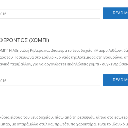
READ M
2016
ΑΦΕΡΟΝΤΟΣ (ΧΟΜΠΙ)
Ι) Η Αθηναϊκή Ριβιέρα και ιδιαίτερα το ξενοδοχείο «Μαύρο Λιθάρι», δί
αός του Ποσειδώνα στο Σούνιο κι ο ναός της Αρτέμιδος στη Βραυρώνα, α
ανικό περιβάλλον, για να οργανώσετε εκδηλώσεις χόμπι - συγκεντρώσεις
READ M
2016
ύρια είσοδο του ξενοδοχείου, πίσω από τη ρεσεψιόν, δίπλα στο εσωτερ
 μπαρ, με απαράμιλλο στυλ και πρωτότυπο χαρακτήρα, είναι το ιδανικό μ