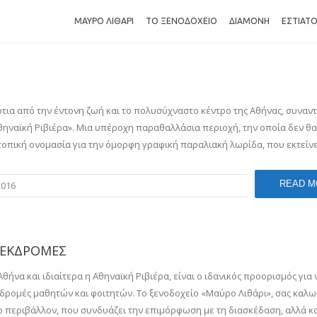
ΜΑΥΡΟ ΛΙΘΑΡΙ
ΤΟ ΞΕΝΟΔΟΧΕΙΟ
ΔΙΑΜΟΝΗ
ΕΣΤΙΑΤΟ
ότια από την έντονη ζωή και το πολυσύχναστο κέντρο της Αθήνας, συναν
θηναϊκή Ριβιέρα». Μια υπέροχη παραθαλλάσια περιοχή, την οποία δεν θα
α τοπική ονομασία για την όμορφη γραφική παραλιακή λωρίδα, που εκτείν
READ M
2016
 ΕΚΔΡΟΜΕΣ
να και ιδιαίτερα η Αθηναϊκή Ριβιέρα, είναι ο ιδανικός προορισμός για 
δρομές μαθητών και φοιτητών. Το ξενοδοχείο «Μαύρο Λιθάρι», σας καλω
ο περιβάλλον, που συνδυάζει την επιμόρφωση με τη διασκέδαση, αλλά κα