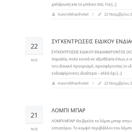
χαλάρωση και το μπάνιο σας. Για [...]
mavrolitharihotel
22 Νοεμβρίου 
ΣΥΓΚΕΝΤΡΩΣΕΙΣ ΕΙΔΙΚΟΥ ΕΝΔΙ
22
ΣΥΓΚΕΝΤΡΩΣΕΙΣ ΕΙΔΙΚΟΥ ΕΝΔΙΑΦΕΡΟΝΤΟΣ (ΧΟΜΠ
παραλία, πολύ κοντά σε αξιοθέατα όπως ο ν
ΝΟΕ
τον ιδανικό προορισμό, προσφέροντας το ιδ
ενδιαφέροντος ιδιαίτερα – αλλά όχι [...]
mavrolitharihotel
22 Νοεμβρίου 
ΛΟΜΠΙ ΜΠΑΡ
21
ΛΟΜΠΙ ΜΠΑΡ Θα βρείτε το λόμπι μπαρ στην κ
εστιατόριο. Το κομψό περιβάλλον του λόμπι
ΝΟΕ