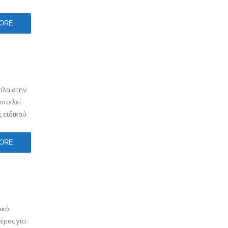
ORE
πλα στην
ποτελεί
 ειδικού
ORE
ικό
έρος για